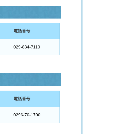
電話番号
029-834-7110
電話番号
0296-70-1700