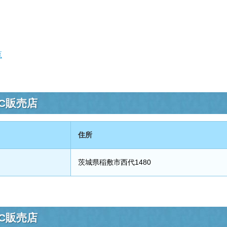
覧
C販売店
住所
茨城県稲敷市西代1480
C販売店