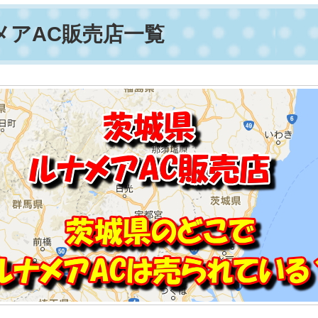
メアAC販売店一覧