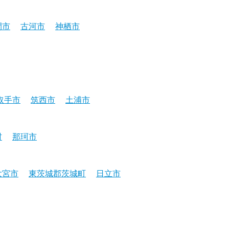
間市
古河市
神栖市
取手市
筑西市
土浦市
村
那珂市
大宮市
東茨城郡茨城町
日立市