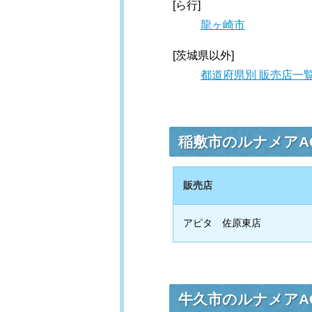
[ら行]
龍ヶ崎市
[茨城県以外]
都道府県別 販売店一
稲敷市のルナメアA
販売店
アピタ 佐原東店
牛久市のルナメアA