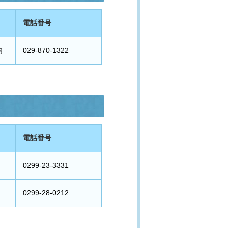
電話番号
内
029-870-1322
電話番号
0299-23-3331
0299-28-0212