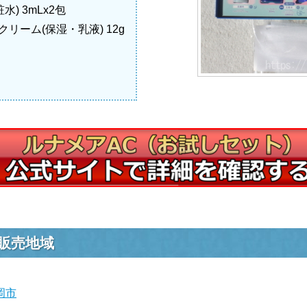
) 3mLx2包
クリーム(保湿・乳液) 12g
舗販売地域
岡市