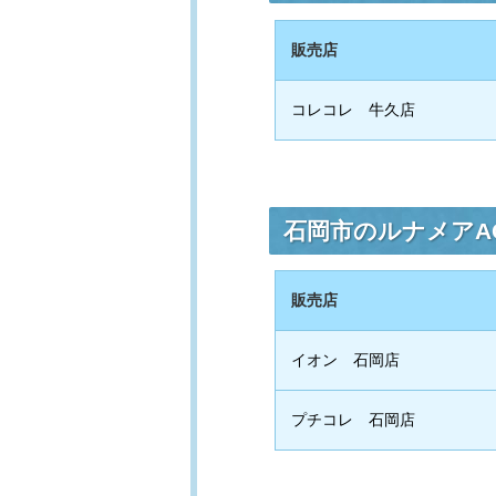
販売店
コレコレ 牛久店
石岡市のルナメアA
販売店
イオン 石岡店
プチコレ 石岡店