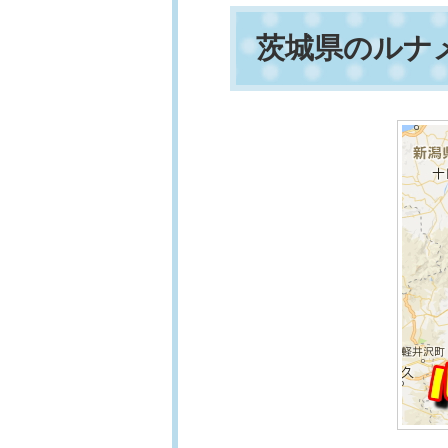
茨城県のルナ