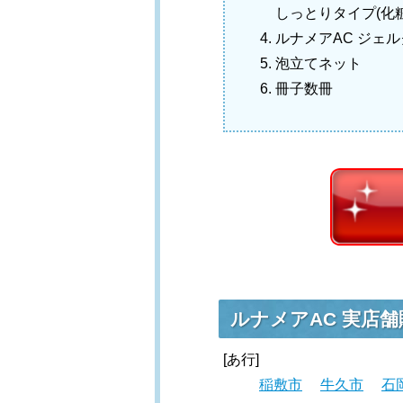
しっとりタイプ(化粧水
ルナメアAC ジェル
泡立てネット
冊子数冊
ルナメアAC 実店
[あ行]
稲敷市
牛久市
石