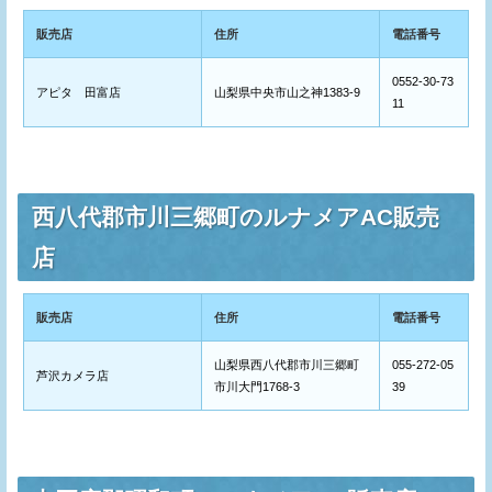
販売店
住所
電話番号
0552-30-73
アピタ 田富店
山梨県中央市山之神1383-9
11
西八代郡市川三郷町のルナメアAC販売
店
販売店
住所
電話番号
山梨県西八代郡市川三郷町
055-272-05
芦沢カメラ店
市川大門1768-3
39