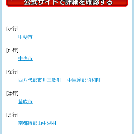
[か行]
甲斐市
[た行]
中央市
[な行]
西八代郡市川三郷町
中巨摩郡昭和町
[は行]
笛吹市
[ま行]
南都留郡山中湖村