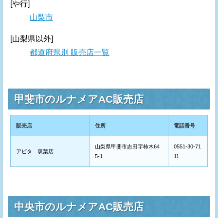
[や行]
山梨市
[山梨県以外]
都道府県別 販売店一覧
甲斐市のルナメアAC販売店
販売店
住所
電話番号
山梨県甲斐市志田字柿木64
0551-30-71
アピタ 双葉店
5-1
11
中央市のルナメアAC販売店