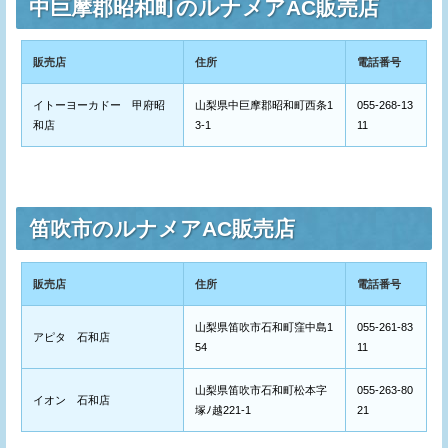
中巨摩郡昭和町のルナメアAC販売店
販売店
住所
電話番号
イトーヨーカドー 甲府昭
山梨県中巨摩郡昭和町西条1
055-268-13
和店
3-1
11
笛吹市のルナメアAC販売店
販売店
住所
電話番号
山梨県笛吹市石和町窪中島1
055-261-83
アピタ 石和店
54
11
山梨県笛吹市石和町松本字
055-263-80
イオン 石和店
塚ﾉ越221-1
21